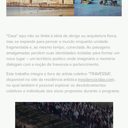
"Casa" aqui não se limita à ideia de abrigo ou arquitetura física,
mas se expande para pensar o mundo enquanto unidade
fragmentada e, ao mesmo tempo, conectada. As paisagens
amalgamadas perdem suas identidades isoladas para formar um
novo lugar – um território poético onde imaginário e memória
dialogam com a noção de travessia e pertencimento.
Este trabalho integra o livro de artista coletivo "TRAVESSIA",
disponível no site da residência artística
(residencia-bba.com)
,
no qual também é possível explorar os desdobramentos
coletivos e individuais dos eixos propostos durante o programa.