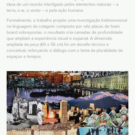
ideia de um mundo interligado pelos elementos naturais – a
terra, o ar, o vento – e pela ação humana.
Formalmente, o trabalho propõe uma investigação tridimensional
na linguagem da colagem: composto por oito placas de foam
board sobrepostas, o resultado cria camadas de profundidade
que ampliam a experiência visual e espacial. A dimensão
ampliada da peça (60 x 56 cm) foi um desafio técnico e
conceitual, reforçando o diálogo com o tema da pluralidade de
espaços e tempos.