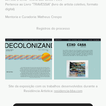
Pertence ao Livro "TRAVESSIA" (livro de artista coletivo, formato
digital)
Mentoria e Curadoria:
Matheus Crespo
Registros do processo
Site da exposição com os trabalhos desenvolvidos durante a
Residência Artística:
residencia-bba.com