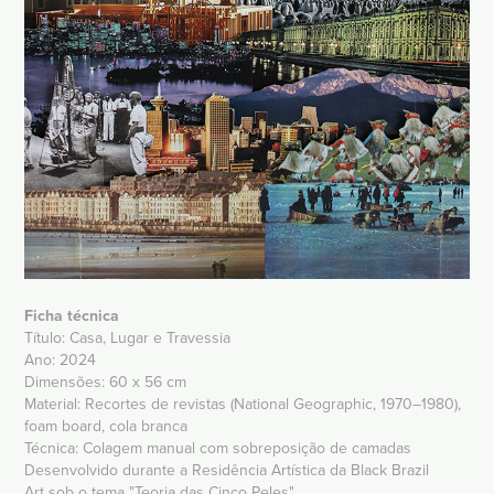
Ficha técnica
Título: Casa, Lugar e Travessia
Ano: 2024
Dimensões: 60 x 56 cm
Material: Recortes de revistas (National Geographic, 1970–1980),
foam board, cola branca
Técnica: Colagem manual com sobreposição de camadas
Desenvolvido durante a Residência Artística da Black Brazil
Art sob o tema "Teoria das Cinco Peles"